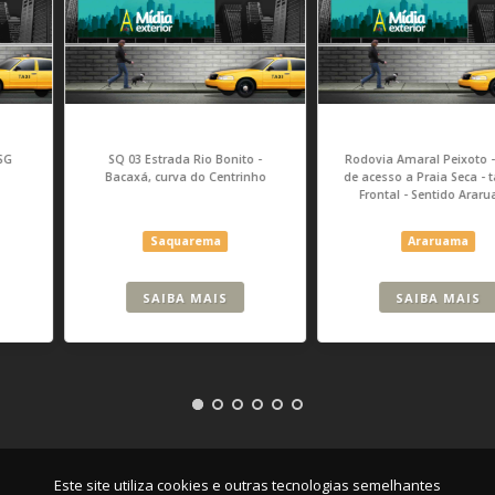
SQ 03 Estrada Rio Bonito -
Rodovia Amaral Peixoto - Trevo
Bacaxá, curva do Centrinho
de acesso a Praia Seca - tab 02 -
Frontal - Sentido Araruama
Saquarema
Araruama
SAIBA MAIS
SAIBA MAIS
Empresa
|
Serviços
|
Pontos
|
Contato
Este site utiliza cookies e outras tecnologias semelhantes