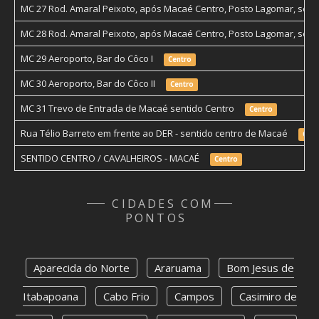
MC 27 Rod. Amaral Peixoto, após Macaé Centro, Posto Lagomar, sen
MC 28 Rod. Amaral Peixoto, após Macaé Centro, Posto Lagomar, sent
MC 29 Aeroporto, Bar do Côco I
Centro
MC 30 Aeroporto, Bar do Côco II
Centro
MC 31 Trevo de Entrada de Macaé sentido Centro
Centro
Rua Télio Barreto em frente ao DER - sentido centro de Macaé
Cent
SENTIDO CENTRO / CAVALHEIROS - MACAÉ
Centro
CIDADES COM
PONTOS
Aparecida do Norte
Araruama
Bom Jesus de
Itabapoana
Cabo Frio
Campos
Casimiro de