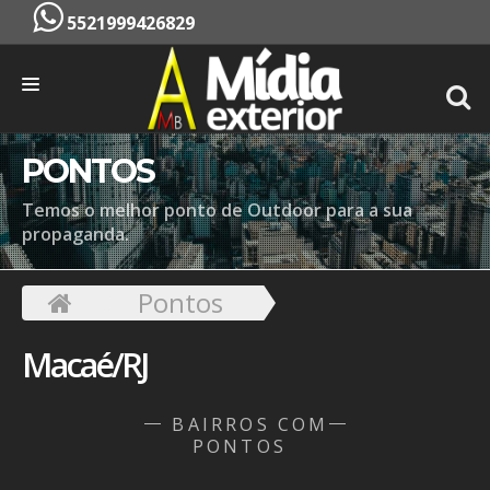
5521999426829
INÍCIO
PONTOS
EMPRESA
Temos o melhor ponto de Outdoor para a sua
propaganda.
SERVIÇOS
PONTOS
Pontos
CONTATO
Macaé/RJ
ORÇAMENTO
BAIRROS COM
PONTOS