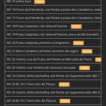
MC 15 Linha Azul
Centro
MC 16 Trevo da Petrobrás, em frente a praia dos Cavaleiros, subi
MC 17 Trevo da Petrobrás, em frente a praia dos Cavaleiros, Semáf
MC 18 Praia Campista, rod. Amaral Peixoto
Centro
MC 19 Praia Campista, rod. Amaral Peixoto, trevo do Mc Donald's
C
MC 20 Praia Campista, próximo a Unigranrio
Centro
MC 21 Novo Cavaleiro, próximo ao trevo da Lagoa
Centro
MC 22 Centro, rua da Praia, em frente ao Mercado do Peixe
Centro
MC 23 Centro, rua Teixeira de Gouveia, lava jato
Centro
MC 24 Centro, linha Vermelha, em frente ao Supermercado ABC I
C
MC 25 Br 101, Trevo dos 40, Placa I
Centro
MC 25 Centro, linha Vermelha, em frente ao Supermercado ABC II
MC 26 Br 101, Trevo dos 40, Placa II
Centro