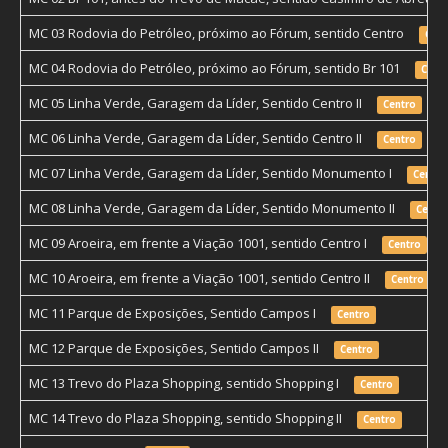
MC 03 Rodovia do Petróleo, próximo ao Fórum, sentido Centro
Cent
MC 04 Rodovia do Petróleo, próximo ao Fórum, sentido Br 101
Cent
MC 05 Linha Verde, Garagem da Líder, Sentido Centro II
Centro
MC 06 Linha Verde, Garagem da Líder, Sentido Centro II
Centro
MC 07 Linha Verde, Garagem da Líder, Sentido Monumento I
Centro
MC 08 Linha Verde, Garagem da Líder, Sentido Monumento II
Centr
MC 09 Aroeira, em frente a Viação 1001, sentido Centro I
Centro
MC 10 Aroeira, em frente a Viação 1001, sentido Centro II
Centro
MC 11 Parque de Exposições, Sentido Campos I
Centro
MC 12 Parque de Exposições, Sentido Campos II
Centro
MC 13 Trevo do Plaza Shopping, sentido Shopping I
Centro
MC 14 Trevo do Plaza Shopping, sentido Shopping II
Centro