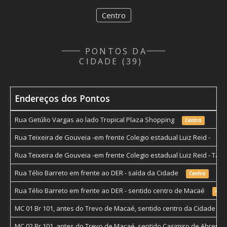
Centro
PONTOS DA
CIDADE (39)
Endereços dos Pontos
Rua Getúlio Vargas ao lado Tropical Plaza Shopping
Centro
Rua Teixeira de Gouveia -em frente Colegio estadual Luiz Reid -
Ce
Rua Teixeira de Gouveia -em frente Colegio estadual Luiz Reid - Ta
Rua Télio Barreto em frente ao DER - saída da Cidade
Centro
Rua Télio Barreto em frente ao DER - sentido centro de Macaé
Cent
MC 01 Br 101, antes do Trevo de Macaé, sentido centro da Cidade
MC 02 Br 101, antes do Trevo de Macaé, sentido Casimiro de Abreu