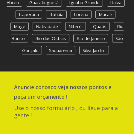
Abreu
Guaratinguetá
Iguaba Grande
Italva
Itaperuna
Itatiaia
Lorena
Macaé
Magé
Natividade
Niterói
Quatis
Rio
Bonito
Rio das Ostras
Rio de Janeiro
São
Gonçalo
Saquarema
Silva Jardim
Anuncie
conosco
veja nossos pontos e
peça um orçamento !
Use o nosso formulário , ou ligue para a
gente !