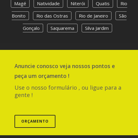
Magé
Natividade
Niterói
Quatis
Rio
Bonito
Rio das Ostras
Rio de Janeiro
São
Gonçalo
Saquarema
Silva Jardim
Anuncie
conosco
veja nossos pontos e
peça um orçamento !
Use o nosso formulário , ou ligue para a
gente !
ORÇAMENTO