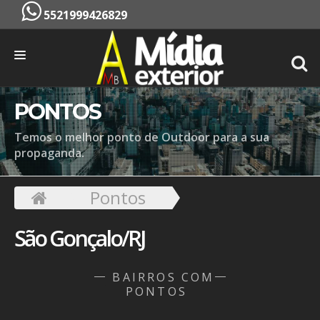
5521999426829
INÍCIO
PONTOS
EMPRESA
Temos o melhor ponto de Outdoor para a sua
propaganda.
SERVIÇOS
PONTOS
Pontos
CONTATO
São Gonçalo/RJ
ORÇAMENTO
BAIRROS COM
PONTOS