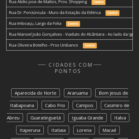
Rua Abilio jose de Mattos, Prox. Shopping
Centro
Rua Dr. Porciúncula - Muro da Estação da Elétrica
Centro
Rua Imboaçu, Largo da Folia
Centro
Rua Manoel João Gonçalves - Viaduto do Alcântara - Ao lado da Igr
Rua Oliveira Botelho - Prox Unibanco
Centro
CIDADES COM
PONTOS
Aparecida do Norte
Araruama
Bom Jesus de
Itabapoana
Cabo Frio
Campos
Casimiro de
Abreu
Guaratinguetá
Iguaba Grande
Italva
Itaperuna
Itatiaia
Lorena
Macaé