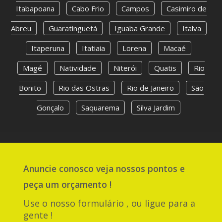
Itabapoana
Cabo Frio
Campos
Casimiro de
Abreu
Guaratinguetá
Iguaba Grande
Italva
Itaperuna
Itatiaia
Lorena
Macaé
Magé
Natividade
Niterói
Quatis
Rio
Bonito
Rio das Ostras
Rio de Janeiro
São
Gonçalo
Saquarema
Silva Jardim
Anuncie
conosco
veja nossos pontos e
peça um orçamento !
Use o nosso formulário , ou ligue para a
gente !