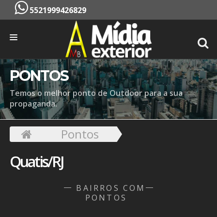
5521999426829
INÍCIO
PONTOS
EMPRESA
Temos o melhor ponto de Outdoor para a sua
propaganda.
SERVIÇOS
PONTOS
Pontos
CONTATO
Quatis/RJ
ORÇAMENTO
BAIRROS COM
PONTOS