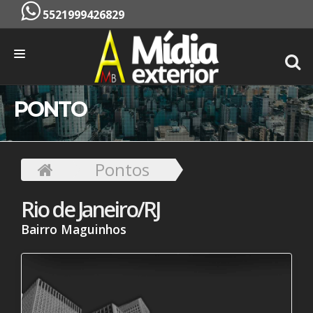
5521999426829
INÍCIO
PONTO
EMPRESA
SERVIÇOS
Pontos
PONTOS
Rio de Janeiro/RJ
CONTATO
Bairro Maguinhos
ORÇAMENTO