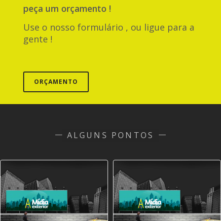
peça um orçamento !
Use o nosso formulário , ou ligue para a
gente !
ORÇAMENTO
ALGUNS PONTOS