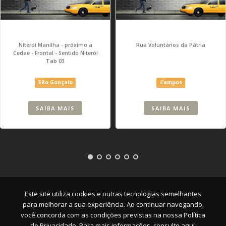
Niterói Manilha - próximo a
Rua Voluntários da Pátria
Cedae - Frontal - Sentido Niterói
Tab 03
São Gonçalo
Campos
SAIBA MAIS
SAIBA MAIS
Empresa
|
Serviços
|
Pontos
|
Contato
Este site utiliza cookies e outras tecnologias semelhantes
para melhorar a sua experiência. Ao continuar navegando,
você concorda com as condições previstas na nossa
Política
de Privacidade. Para mais informações, consulte aqui.