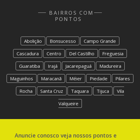
BAIRROS COM
PONTOS
Abolição
Bonsucesso
Campo Grande
Cascadura
Centro
Del Castilho
Freguesia
Guaratiba
Irajá
Jacarepaguá
Madureira
Maguinhos
Maracanã
Méier
Piedade
Pilares
Rocha
Santa Cruz
Taquara
Tijuca
Vila
Valqueire
Anuncie
conosco
veja nossos pontos e