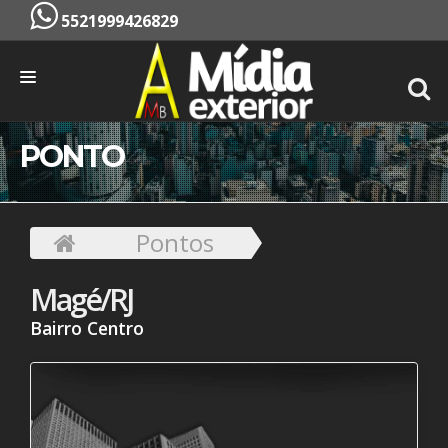
5521999426829
INÍCIO
PONTO
EMPRESA
SERVIÇOS
Pontos
PONTOS
Magé/RJ
CONTATO
Bairro Centro
ORÇAMENTO