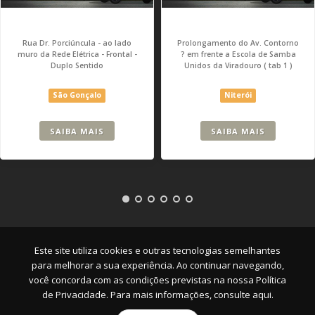
Rua Dr. Porciúncula - ao lado
Prolongamento do Av. Contorno
muro da Rede Elétrica - Frontal -
? em frente a Escola de Samba
Duplo Sentido
Unidos da Viradouro ( tab 1 )
São Gonçalo
Niterói
SAIBA MAIS
SAIBA MAIS
Empresa
|
Serviços
|
Pontos
|
Contato
Este site utiliza cookies e outras tecnologias semelhantes
para melhorar a sua experiência. Ao continuar navegando,
você concorda com as condições previstas na nossa
Política
de Privacidade. Para mais informações, consulte aqui.