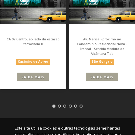
CA 02 Centro, ao lado da estação
Av. Marica - próximo ao
ferroviária II
Condomínio Residencial Nova -
Frontal - Sentido Viaduto do
Alcântara Tab
Casimiro de Abreu
São Gonçalo
SAIBA MAIS
SAIBA MAIS
Empresa
|
Serviços
|
Pontos
|
Contato
Este site utiliza cookies e outras tecnologias semelhantes
para melhorar a sua experiência. Ao continuar navegando,