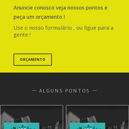
Anuncie
conosco
veja nossos pontos e
peça um orçamento !
Use o nosso formulário , ou ligue para a
gente !
ORÇAMENTO
ALGUNS PONTOS