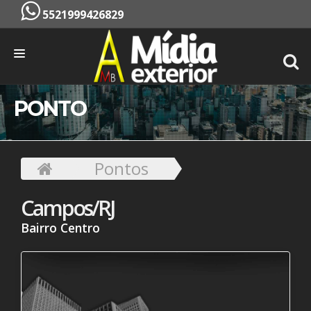
5521999426829
INÍCIO
PONTO
EMPRESA
SERVIÇOS
Pontos
PONTOS
Campos/RJ
CONTATO
Bairro Centro
ORÇAMENTO