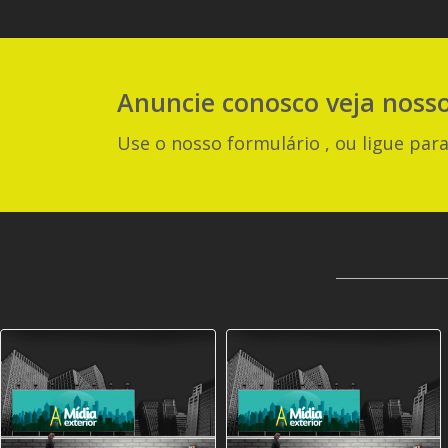
Anuncie
conosco
veja noss
Use o nosso formulário , ou ligue para