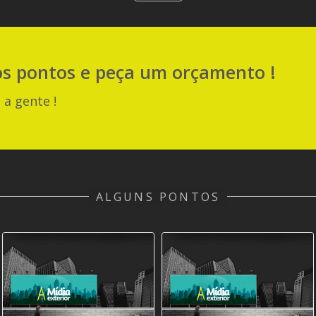
os pontos e peça um orçamento !
 a gente !
ALGUNS PONTOS