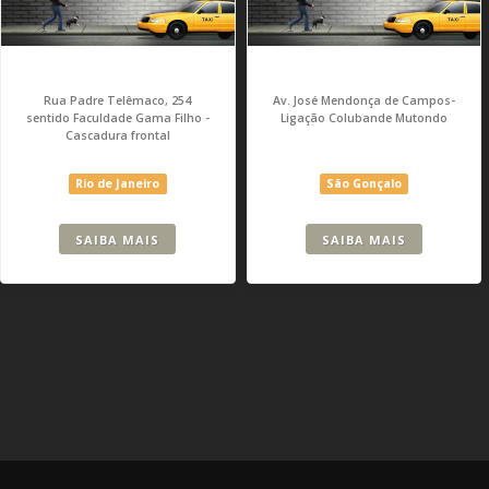
Rua Padre Telêmaco, 254
Av. José Mendonça de Campos-
sentido Faculdade Gama Filho -
Ligação Colubande Mutondo
Cascadura frontal
Rio de Janeiro
São Gonçalo
SAIBA MAIS
SAIBA MAIS