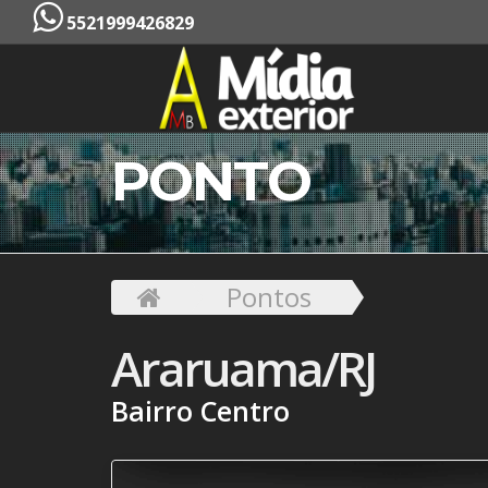
5521999426829
PONTO
Pontos
Araruama/RJ
Bairro Centro