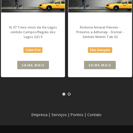
VL 07 Trevo início da Via Lagos
Rodovia Amaral Peixoto -
sentido Campos/Região dos
Próximo a Adhonep - Frontal -
Lagos (LE) II
Sentido Niterói Tab 02
Cabo Frio
São Gonçalo
SAIBA MAIS
SAIBA MAIS
Empresa
|
Serviços
|
Pontos
|
Contato