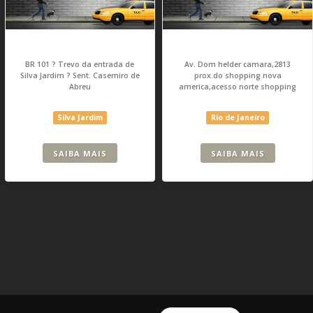
BR 101 ? Trevo da entrada de
Av. Dom helder camara,2813
Silva Jardim ? Sent. Casemiro de
prox.do shopping nova
Abreu
america,acesso norte shopping
Silva Jardim
Rio de Janeiro
SAIBA MAIS
SAIBA MAIS