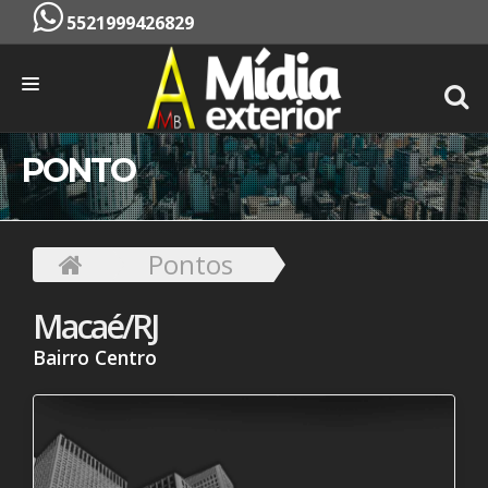
5521999426829
INÍCIO
PONTO
EMPRESA
SERVIÇOS
Pontos
PONTOS
Macaé/RJ
CONTATO
Bairro Centro
ORÇAMENTO