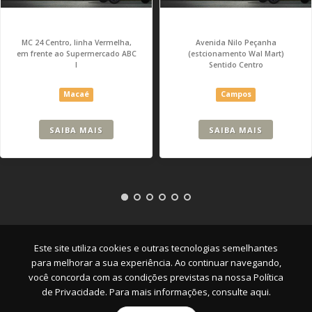
MC 24 Centro, linha Vermelha,
Avenida Nilo Peçanha
em frente ao Supermercado ABC
(estcionamento Wal Mart)
I
Sentido Centro
Macaé
Campos
SAIBA MAIS
SAIBA MAIS
Empresa
|
Serviços
|
Pontos
|
Contato
Este site utiliza cookies e outras tecnologias semelhantes
para melhorar a sua experiência. Ao continuar navegando,
você concorda com as condições previstas na nossa
Política
de Privacidade. Para mais informações, consulte aqui.