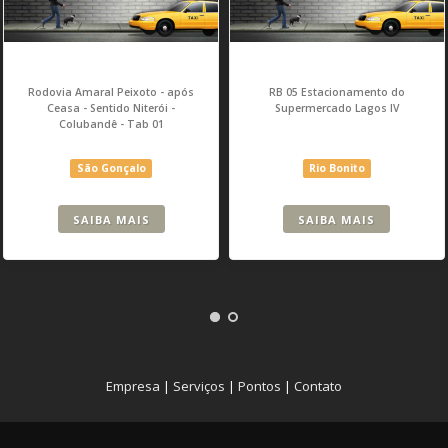
Rodovia Amaral Peixoto - após
RB 05 Estacionamento do
Ceasa - Sentido Niterói -
Supermercado Lagos IV
Colubandê - Tab 01
São Gonçalo
Rio Bonito
SAIBA MAIS
SAIBA MAIS
Empresa
|
Serviços
|
Pontos
|
Contato