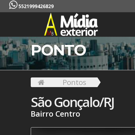
5521999426829
PONTO
Pontos
São Gonçalo/RJ
Bairro Centro