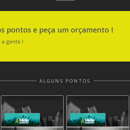
os pontos e peça um orçamento !
 a gente !
ALGUNS PONTOS