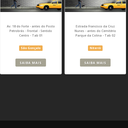
Av. 18 do Forte - antes do Posto
Estrada Francisco da Cruz
Petrobrás - Frontal - Sentido
Nunes - antes do Cemitério
Centro - Tab 01
Parque da Colina - Tab 02
São Gonçalo
Niterói
SAIBA MAIS
SAIBA MAIS