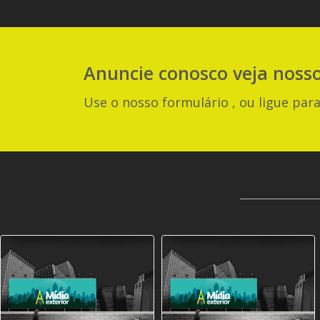
Anuncie
conosco
veja noss
Use o nosso formulário , ou ligue para