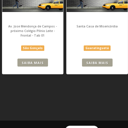
Av. Jose Mendonça de Campos -
Santa Casa de Misericórdia
próximo Colégio Plínio Leite -
Frontal - Tab 01
São Gonçalo
Guaratinguetá
SAIBA MAIS
SAIBA MAIS