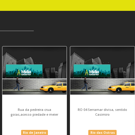
Rua da pedreira crua
RO 04 Serramar divisa, sentido
goias,acesso piedade e meier
Casimiro
Rio de Janeiro
Rio das Ostras