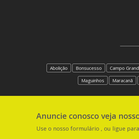
Abolição
Bonsucesso
Campo Grand
Maguinhos
Maracanã
Anuncie
conosco
veja noss
Use o nosso formulário , ou ligue para