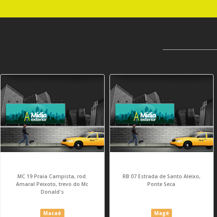
MC 19 Praia Campista, rod.
RB 07 Estrada de Santo Aleixo,
Amaral Peixoto, trevo do Mc
Ponte Seca
Donald's
Macaé
Magé