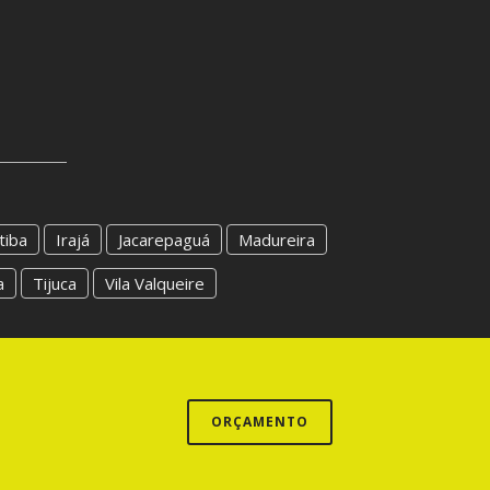
tiba
Irajá
Jacarepaguá
Madureira
a
Tijuca
Vila Valqueire
ORÇAMENTO