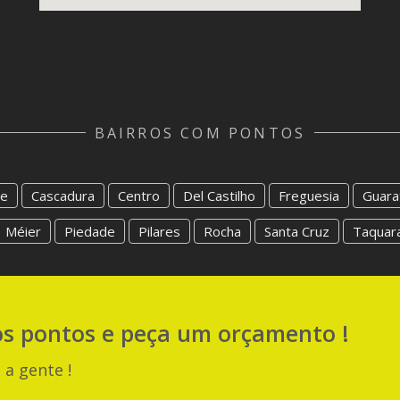
BAIRROS COM PONTOS
e
Cascadura
Centro
Del Castilho
Freguesia
Guara
Méier
Piedade
Pilares
Rocha
Santa Cruz
Taquar
os pontos e peça um orçamento !
 a gente !