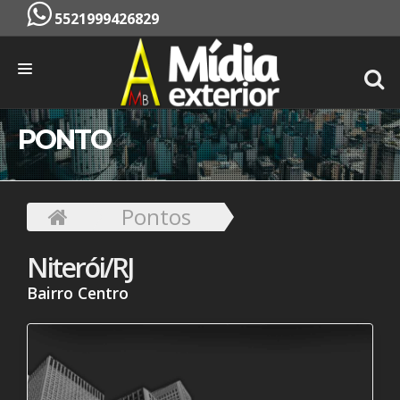
5521999426829
INÍCIO
PONTO
EMPRESA
SERVIÇOS
Pontos
PONTOS
Niterói/RJ
CONTATO
Bairro Centro
ORÇAMENTO