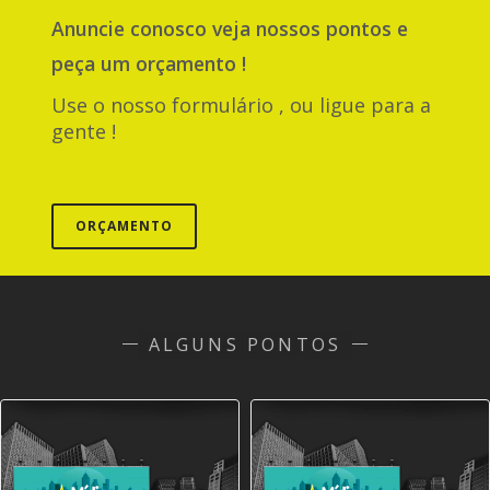
Anuncie
conosco
veja nossos pontos e
peça um orçamento !
Use o nosso formulário , ou ligue para a
gente !
ORÇAMENTO
ALGUNS PONTOS