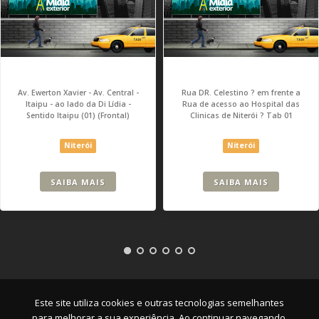
Av. Ewerton Xavier - Av. Central -
Rua DR. Celestino ? em frente a
Itaipu - ao lado da Di Lídia -
Rua de acesso ao Hospital das
Sentido Itaipu (01) (Frontal)
Clinicas de Niterói ? Tab 01
Niterói
Niterói
SAIBA MAIS
SAIBA MAIS
Empresa
|
Serviços
|
Pontos
|
Contato
Este site utiliza cookies e outras tecnologias semelhantes
para melhorar a sua experiência. Ao continuar navegando,