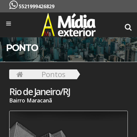
5521999426829
INÍCIO
PONTO
EMPRESA
SERVIÇOS
Pontos
PONTOS
Rio de Janeiro/RJ
CONTATO
Bairro Maracanã
ORÇAMENTO