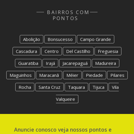
BAIRROS COM
PONTOS
Abolição
Bonsucesso
Campo Grande
Cascadura
Centro
Del Castilho
Freguesia
Guaratiba
Irajá
Jacarepaguá
Madureira
Maguinhos
Maracanã
Méier
Piedade
Pilares
Rocha
Santa Cruz
Taquara
Tijuca
Vila
Valqueire
Anuncie
conosco
veja nossos pontos e