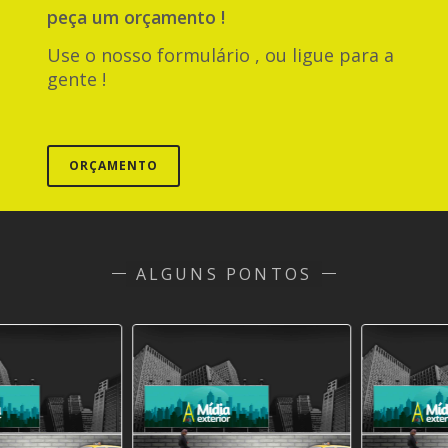
peça um orçamento !
Use o nosso formulário , ou ligue para a
gente !
ORÇAMENTO
ALGUNS PONTOS