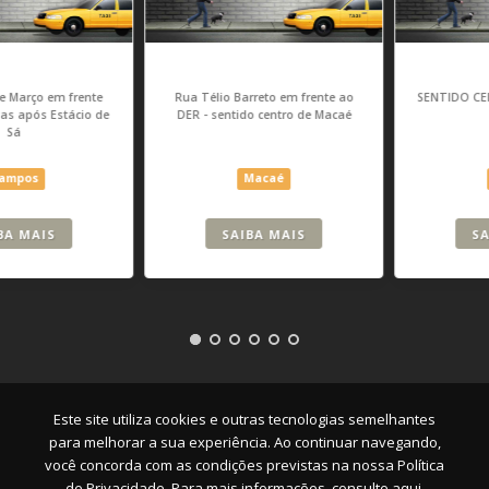
rente
Rua Télio Barreto em frente ao
SENTIDO CENTRO / CAVA
cio de
DER - sentido centro de Macaé
- MACAÉ
Macaé
Macaé
SAIBA MAIS
SAIBA MAIS
Empresa
|
Serviços
|
Pontos
|
Contato
Este site utiliza cookies e outras tecnologias semelhantes
para melhorar a sua experiência. Ao continuar navegando,
você concorda com as condições previstas na nossa
Política
de Privacidade. Para mais informações, consulte aqui.