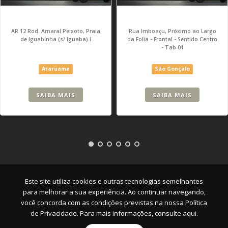
AR 12 Rod. Amaral Peixoto, Praia
Rua Imboaçu, Próximo ao Largo
de Iguabinha (s/ Iguaba) I
da Folia - Frontal - Sentido Centro
- Tab 01
Araruama
São Gonçalo
SAIBA MAIS
SAIBA MAIS
Empresa
|
Serviços
|
Pontos
|
Contato
Este site utiliza cookies e outras tecnologias semelhantes
para melhorar a sua experiência. Ao continuar navegando,
você concorda com as condições previstas na nossa
Política
de Privacidade. Para mais informações, consulte aqui.