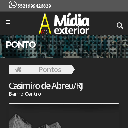
5521999426829
INÍCIO
PONTO
EMPRESA
SERVIÇOS
Pontos
PONTOS
Casimiro de Abreu/RJ
CONTATO
Bairro Centro
ORÇAMENTO