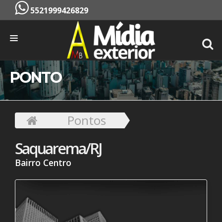
5521999426829
INÍCIO
PONTO
EMPRESA
SERVIÇOS
Pontos
PONTOS
Saquarema/RJ
CONTATO
Bairro Centro
ORÇAMENTO