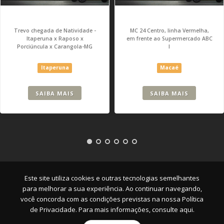
Trevo chegada de Natividade -
MC 24 Centro, linha Vermelha,
Itaperuna x Raposo x
em frente ao Supermercado ABC
Porciúncula x Carangola-MG
I
Itaperuna
Macaé
SAIBA MAIS
SAIBA MAIS
Empresa
|
Serviços
|
Pontos
|
Contato
Este site utiliza cookies e outras tecnologias semelhantes
para melhorar a sua experiência. Ao continuar navegando,
você concorda com as condições previstas na nossa
Política
de Privacidade. Para mais informações, consulte aqui.