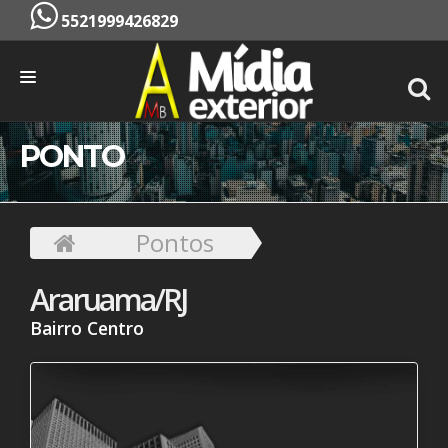
5521999426829
INÍCIO
PONTO
EMPRESA
SERVIÇOS
Pontos
PONTOS
Araruama/RJ
CONTATO
Bairro Centro
ORÇAMENTO