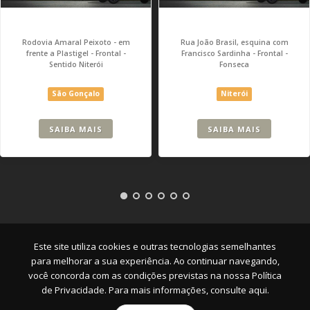
Rodovia Amaral Peixoto - em
Rua João Brasil, esquina com
frente a Plastigel - Frontal -
Francisco Sardinha - Frontal -
Sentido Niterói
Fonseca
São Gonçalo
Niterói
SAIBA MAIS
SAIBA MAIS
Empresa
|
Serviços
|
Pontos
|
Contato
Este site utiliza cookies e outras tecnologias semelhantes
para melhorar a sua experiência. Ao continuar navegando,
você concorda com as condições previstas na nossa
Política
de Privacidade. Para mais informações, consulte aqui.